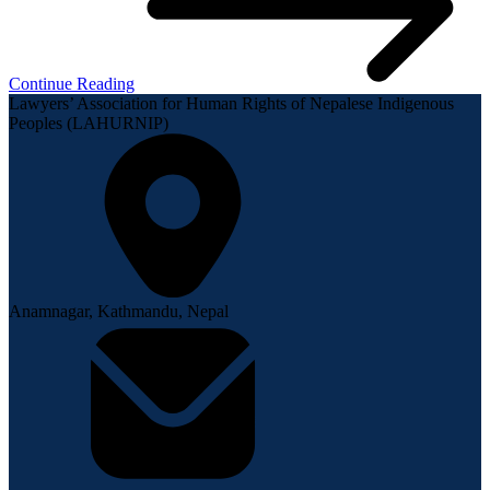
Continue Reading
Lawyers’ Association for Human Rights of Nepalese Indigenous
Peoples (LAHURNIP)
Anamnagar, Kathmandu, Nepal