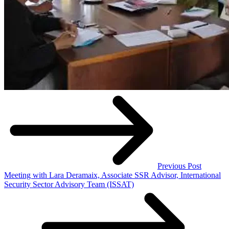
Previous Post
Meeting with Lara Deramaix, Associate SSR Advisor, International
Security Sector Advisory Team (ISSAT)