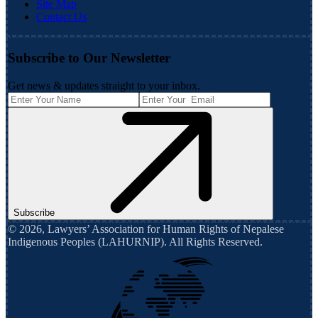
Site Map
Contact Us
Subscribe to Our Newsletter
Get news & updates straight to your inbox.
Subscribe
©
2026
,
Lawyers’ Association for Human Rights of Nepalese
Indigenous Peoples (LAHURNIP)
. All Rights Reserved.