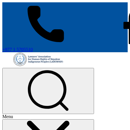
+977 1 5705510
Menu
+