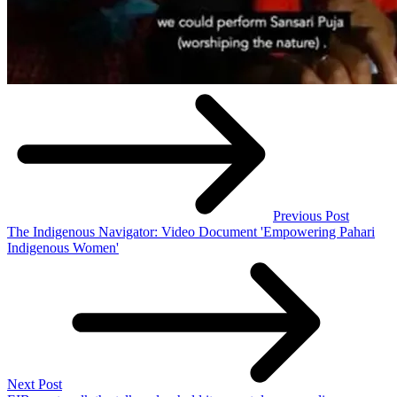
Previous Post
The Indigenous Navigator: Video Document 'Empowering Pahari
Indigenous Women'
Next Post