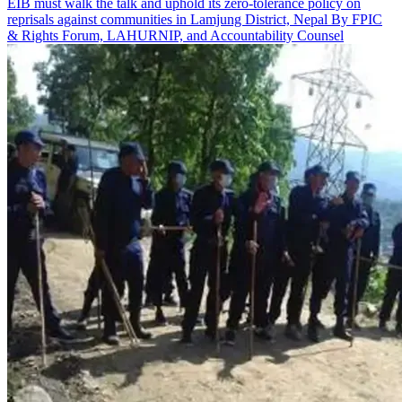
EIB must walk the talk and uphold its zero-tolerance policy on
reprisals against communities in Lamjung District, Nepal By FPIC
& Rights Forum, LAHURNIP, and Accountability Counsel