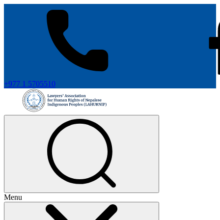
+977 1 5705510
Menu
+