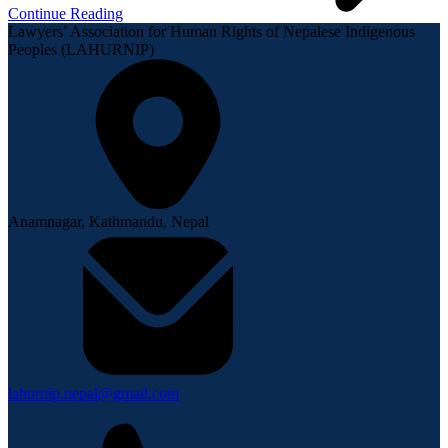
Continue Reading
Lawyers’ Association for Human Rights of Nepalese Indigenous
Peoples (LAHURNIP)
Anamnagar, Kathmandu, Nepal
lahurnip.nepal@gmail.com