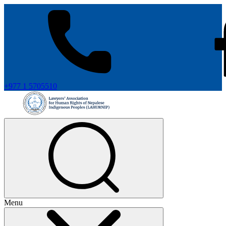
+977 1 5705510
Menu
+