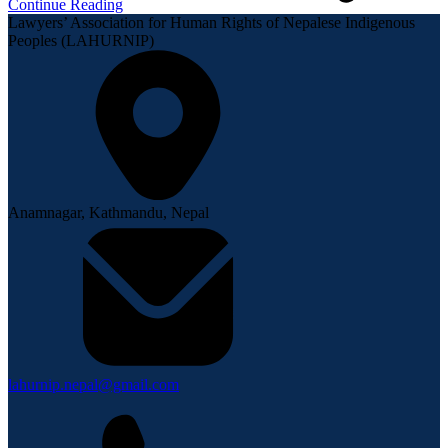
Continue Reading
Lawyers’ Association for Human Rights of Nepalese Indigenous
Peoples (LAHURNIP)
Anamnagar, Kathmandu, Nepal
lahurnip.nepal@gmail.com