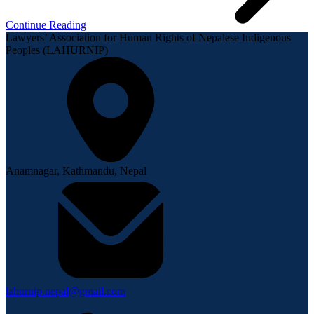
Continue Reading
Lawyers’ Association for Human Rights of Nepalese Indigenous
Peoples (LAHURNIP)
Anamnagar, Kathmandu, Nepal
lahurnip.nepal@gmail.com