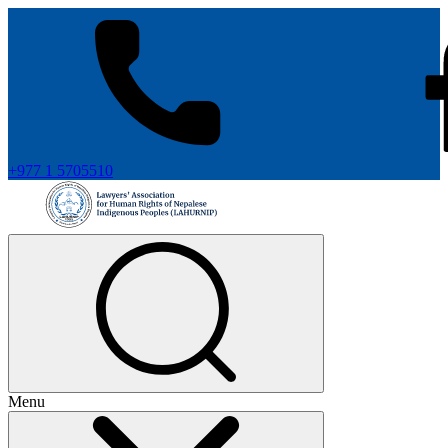
+977 1 5705510
Menu
+