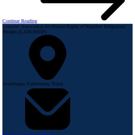
Continue Reading
Lawyers’ Association for Human Rights of Nepalese Indigenous
Peoples (LAHURNIP)
Anamnagar, Kathmandu, Nepal