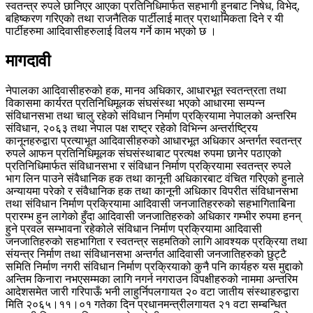
स्वतन्त्र रुपले छानिएर आएका प्रतिनिधिमार्फत सहभागी हुनबाट निषेध, विभेद्,
बहिष्करण गरिएको तथा राजनैतिक पार्टीलाई मात्र प्राथामिकता दिने र यी
पार्टीहरुमा आदिवासीहरुलाई विलय गर्ने काम भएको छ ।
मागदावी
नेपालका आदिवासीहरुको हक, मानव अधिकार, आधारभूत स्वतन्त्रता तथा
विकासमा कार्यरत प्रतिनिधिमूलक संघसंस्था भएको आधारमा सम्पन्न
संविधानसभा तथा चालु रहेको संविधान निर्माण प्रक्रियामा नेपालको अन्तरिम
संविधान, २०६३ तथा नेपाल पक्ष राष्ट्र रहेको विभिन्न अन्तर्राष्ट्रिय
कानूनहरुद्वारा प्रत्याभूत आदिवासीहरुको आधारभूत अधिकार अन्तर्गत स्वतन्त्र
रुपले आफन प्रतिनिधिमूलक संघसंस्थाबाट प्रत्यक्ष रुपमा छानेर पठाएको
प्रतिनिधिमार्फत संविधानसभा र संविधान निर्माण प्रक्रियामा स्वतन्त्र रुपले
भाग लिन पाउने संवैधानिक हक तथा कानूनी अधिकारबाट वंचित गरिएको हुनाले
अन्यायमा परेको र संवैधानिक हक तथा कानूनी अधिकार विपरीत संविधानसभा
तथा संविधान निर्माण प्रक्रियामा आदिवासी जनजातिहररुको सहभागिताबिना
प्रारम्भ हुन लागेको हुँदा आदिवासी जनजातिहरुको अधिकार गम्भीर रुपमा हनन्
हुने प्रवल सम्भावना रहेकोले संविधान निर्माण प्रक्रियामा आदिवासी
जनजातिहरुको सहभागिता र स्वतन्त्र सहमतिको लागि आवश्यक प्रक्रिया तथा
संयन्त्र निर्माण तथा संविधानसभा अन्तर्गत आदिवासी जनजातिहरुको छुट्टै
समिति निर्माण नगरी संविधान निर्माण प्रक्रियाको कुनै पनि कार्यहरु यस मुद्दाको
अन्तिम किनारा नभएसम्मका लागि नगर्न नगराउन विपक्षीहरुको नाममा अन्तरिम
आदेशसमेत जारी गरिपाऊँ भनी लाहुर्निपलगायत २० वटा जातीय संस्थाहरुद्वारा
मिति २०६५।११।०१ गतेका दिन प्रधानमन्त्रीलगायत २१ वटा सम्बन्धित