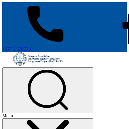
+977 1 5705510
Menu
+