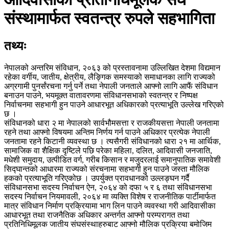
संस्थामार्फत स्वतन्त्र रुपले सहभागिता
तथ्यः
नेपालको अन्तरिम संविधान, २०६३ को प्रस्तावनामा उल्लिखित देशमा विद्यमान
रहेका वर्गीय, जातीय, क्षेत्रीय, लैङ्गिक समस्याको समाधानका लागि राज्यको
अग्रगामी पुनर्संरचना गर्नु पर्ने तथा नेपाली जनताले आफ्नो लागि आफैं संविधान
बनाउन पाउने, भयमूक्त वातावरणमा संविधानसभाको स्वतन्त्र र निष्पक्ष
निर्वाचनमा सहभागी हुन पाउने आधारभूत अधिकारको प्रत्याभूति उल्लेख गरिएको
छ ।
संविधानको धारा २ मा नेपालको सार्वभौमसत्ता र राजकीयसत्ता नेपाली जनतामा
रहने तथा आफ्नो विषयमा अन्तिम निर्णय गर्न पाउने अधिकार प्रत्येक नेपाली
जनतामा रहने किटानी व्यवस्था छ । त्यसैगरी संविधानको धारा २१ मा आर्थिक,
सामाजिक वा शैक्षिक दृष्टिले पछि परेका महिला, दलित, आदिवासी जनजाति,
मधेशी समुदाय, उत्पीडित वर्ग, गरीब किसान र मजुदरलाई समानुपातिक समावेशी
सिद्घान्तको आधारमा राज्यको संरचनामा सहभागी हुन पाउने जस्ता मौलिक
हकको प्रत्याभूति गरिएकोछ । उपर्युक्त प्रावधानको उल्लङ्घन गर्दै
संविधानसभा सदस्य निर्वाचन ऐन, २०६४ को दफा ५ र ६ तथा संविधानसभा
सदस्य निर्वाचन नियमावली, २०६४ मा व्यक्ति विशेष र राजनीतिक पार्टीमार्फत
मात्र संविधान निर्माण प्रक्रियामा भाग लिन पाउने व्यवस्था गरी आदिवासीका
आधारभूत तथा राजनैतिक अधिकार अन्तर्गत आफ्नो परम्परागत तथा
प्रतिनिधिमूलक जातीय संघसंस्थाहरुबाट आफ्नो मौलिक प्रक्रिया बमोजिम