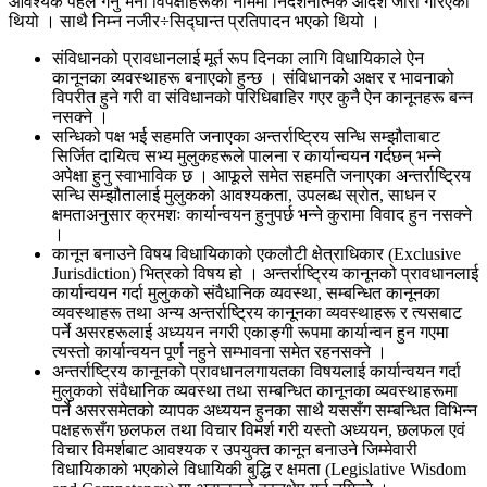
आवश्यक पहल गर्नु भनी विपक्षीहरूको नाममा निर्देशनात्मक आदेश जारी गरिएको
थियो । साथै निम्न नजीर÷सिद्घान्त प्रतिपादन भएको थियो ।
संविधानको प्रावधानलाई मूर्त रूप दिनका लागि विधायिकाले ऐन
कानूनका व्यवस्थाहरू बनाएको हुन्छ । संविधानको अक्षर र भावनाको
विपरीत हुने गरी वा संविधानको परिधिबाहिर गएर कुनै ऐन कानूनहरू बन्न
नसक्ने ।
सन्धिको पक्ष भई सहमति जनाएका अन्तर्राष्ट्रिय सन्धि सम्झौताबाट
सिर्जित दायित्व सभ्य मुलुकहरूले पालना र कार्यान्वयन गर्दछन् भन्ने
अपेक्षा हुनु स्वाभाविक छ । आफूले समेत सहमति जनाएका अन्तर्राष्ट्रिय
सन्धि सम्झौतालाई मुलुकको आवश्यकता, उपलब्ध स्रोत, साधन र
क्षमताअनुसार क्रमशः कार्यान्वयन हुनुपर्छ भन्ने कुरामा विवाद हुन नसक्ने
।
कानून बनाउने विषय विधायिकाको एकलौटी क्षेत्राधिकार (Exclusive
Jurisdiction) भित्रको विषय हो । अन्तर्राष्ट्रिय कानूनको प्रावधानलाई
कार्यान्वयन गर्दा मुलुकको संवैधानिक व्यवस्था, सम्बन्धित कानूनका
व्यवस्थाहरू तथा अन्य अन्तर्राष्ट्रिय कानूनका व्यवस्थाहरू र त्यसबाट
पर्ने असरहरूलाई अध्ययन नगरी एकाङ्गी रूपमा कार्यान्वन हुन गएमा
त्यस्तो कार्यान्वयन पूर्ण नहुने सम्भावना समेत रहनसक्ने ।
अन्तर्राष्ट्रिय कानूनको प्रावधानलगायतका विषयलाई कार्यान्वयन गर्दा
मुलुकको संवैधानिक व्यवस्था तथा सम्बन्धित कानूनका व्यवस्थाहरूमा
पर्ने असरसमेतको व्यापक अध्ययन हुनका साथै यससँग सम्बन्धित विभिन्न
पक्षहरूसँग छलफल तथा विचार विमर्श गरी यस्तो अध्ययन, छलफल एवं
विचार विमर्शबाट आवश्यक र उपयुक्त कानून बनाउने जिम्मेवारी
विधायिकाको भएकोले विधायिकी बुद्धि र क्षमता (Legislative Wisdom