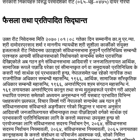
सरकारी निकायहरु विरुद्ध परमादेशको रीट (०६५–ध्इ–०४७५) दायर गरियो
फैसला तथा प्रतिपादित सिद्घान्त
उक्त रीट निवेदनमा मिति २०७०।०१।०८ गतेका दिन सम्मानीय का.मु प्र.न्या.
श्री दामोदरप्रसाद शर्मा र माननीय न्यायधीश श्री सुशीला कार्कीको संयुक्त
इजलासले रीट निवेदनमा उठाइएको संविधानसभामा हुनुपर्ने प्रतिनिधित्व सम्बन्धी
प्रश्नहरु आगामी संविधानसभाको निर्वाचनको सन्दर्भमा समेत प्रासंगिक
देखिएकोले अब गठन हुने संविधानसभामा आदिवासी र जनजातिलगायत आर्थिक,
सामाजिक रूपले पछाडि परेका एवं सीमान्तकृत वर्ग वा समुदायको प्रतिनिधित्व के
कसरी गर्दा सार्थक एवं प्रभावकारी हुन्छ, नेपालसमेत पक्ष रहेको नागरिक तथा
राजनीतिक अधिकार सम्बन्धी महासन्धि, १९६६, आर्थिक, सामाजिक साँस्कृतिक
अधिकार सम्बन्धी महासन्धि, १९६६, अन्तर्राष्ट्रिय श्रम संगठन महासन्धि नं.
१६९ लगायतका अन्तर्राष्ट्रिय कानून तथा सभ्य मुलुकहरूले प्रयोग गरी आएको
स्थापित परम्परा समेतको अध्ययन अनुसन्धान गरी यसबाट प्रभावित विभिन्न
पक्षहरूसंग छलफल, विचार विमर्श गरी नेपालको सन्दर्भमा अब गठन हुने
संविधानसभामा संविधानले अङ्गीकार गरेको सिद्धान्त र भावना अनुसार
आदिवासी जनजातिलगायत सीमान्तकृत तथा पीछडिएको वर्गको सार्थक एवं
प्रभावकारी प्रतिनिधित्वका लागि के कस्तो व्यवस्था उपयुक्त हुन्छ सो
प्रयोजनका लागि संविधानसभा सदस्य निर्वाचन ऐन, २०६४, संविधानसभा
सदस्य निर्वाचन नियमावली, २०६४, संविधानसभा नियमावली, २०६५ लगायतका
कानूनहरूमा के कस्तो संशोधन वा परिमार्जन आवश्यक पर्छ, सोको निमित्त