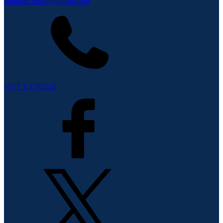
lahurnip.nepal@gmail.com
+977 1 5705510