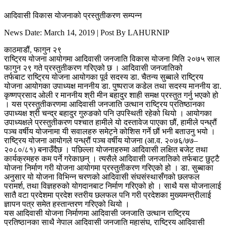
आदिवासी विकास योजनाको प्रस्तुतीकरण सम्पन्न
News Date: March 14, 2019 | Post By LAHURNIP
काठमाडौं, फागुन २९
राष्ट्रिय योजना आयोगमा आदिवासी जनजाति विकास योजना मिति २०७५ साल
फागुन २९ गते प्रस्तुतीकरण गरिएको छ । आदिवासी जनजातिको
तर्फबाट राष्ट्रिय योजना आयोगका पूर्व सदस्य डा. चैतन्य सुब्बाले राष्ट्रिय
योजना आयोगका उपाध्यक्ष माननीय डा. पुष्पराज कडेल तथा सदस्य माननीय डा.
कृष्णप्रसाद ओली र माननीय श्री मीन बहादुर शाही समक्ष प्रस्तुत गर्नु भएको हो
। यस प्रस्तुतीकरणमा आदिवासी जनजाति उत्थान राष्ट्रिय प्रतिष्ठानका
उपाध्यक्ष श्री चन्द्र बहादुर गुरुङको पनि उपस्थिती रहेको थियो । आयोगका
उपाध्यक्षले प्रस्तुतीकरण पश्चात हामीले यो दस्तावेज पाएका छौं, हामीले पन्ध्रौं
पञ्च वर्षीय योजनामा यी सवालहरु समेट्ने कोशिस गर्ने छौं भनी बताउनु भयो ।
राष्ट्रिय योजना आयोगले पन्ध्रौं पञ्च वर्षीय योजना (आ.व. २०७६/७७–
२०८०/८१) बनाउँदैछ । पछिल्ला योजनाहरुमा आदिवासी लक्षित बजेट तथा
कार्यक्रमहरु कम पर्ने गरेकाछन् । त्यसैले आदिवासी जनजातिको तर्फबाट छुट्टै
योजना निर्माण गरी योजना आयोगमा प्रस्तुतीकरण गरिएको हो । डा. सुब्बाका
अनुसार यो योजना विभिन्न चरणको आदिवासी संघसंस्थासँगको छलफल
परामर्श, तथा विज्ञहरुको योगदानबाट निर्माण गरिएको हो । साथै यस योजनालाई
सातै वटा प्रदेशमा प्रदेश स्तरीय छलफल पनि गरी प्रदेशका मुख्यमन्त्रीलाई
ज्ञापन पत्र समेत हस्तान्तरण गरिएको थियो ।
यस आदिवासी योजना निर्माणमा आदिवासी जनजाति उत्थान राष्ट्रिय
प्रतिष्ठानका साथै नेपाल आदिवासी जनजाति महासंघ, राष्ट्रिय आदिवासी