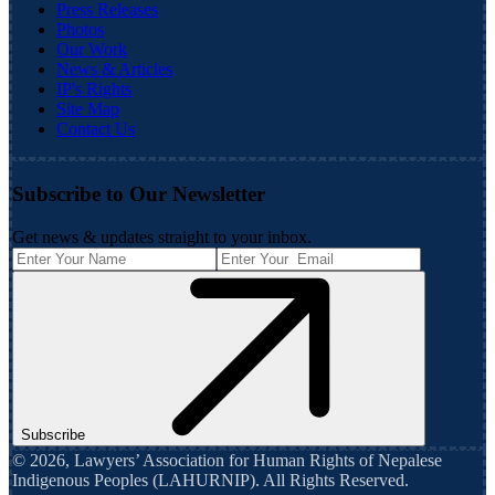
Press Releases
Photos
Our Work
News & Articles
IP's Rights
Site Map
Contact Us
Subscribe to Our Newsletter
Get news & updates straight to your inbox.
Subscribe
©
2026
,
Lawyers’ Association for Human Rights of Nepalese
Indigenous Peoples (LAHURNIP)
. All Rights Reserved.