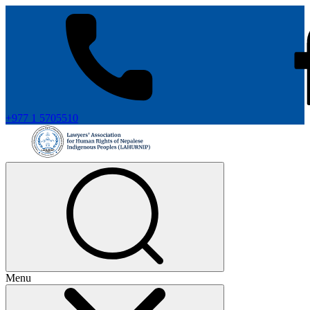
+977 1 5705510
Menu
+