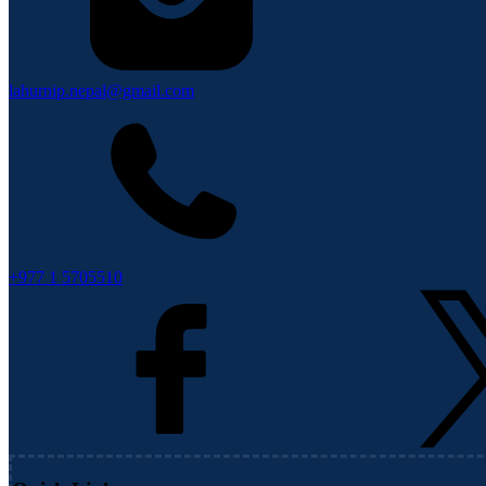
lahurnip.nepal@gmail.com
+977 1 5705510