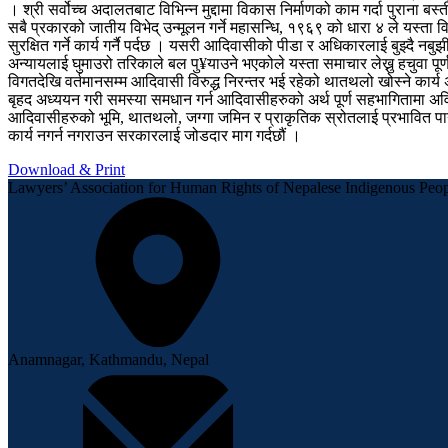
। श्री सर्वोच्च अदालतबाट विभिन्न मुद्दामा विकास निर्माणको काम गर्दा पुराना बस
सबै प्रकारको जातीय विभेद् उन्मूलन गर्ने महासन्धि, १९६९ को धारा ४ ले यस्ता विशे
सुरक्षित गर्ने कार्य गर्नै पर्दछ । यसरी आदिवासीको पीडा र अधिकारलाई बुझ्दै नब
अन्यायलाई घुमाउरो तरिकाले बल पु¥याउने भएकोले यस्ता समाचार लेख्नु हचुवा पूर्ण, ज
विगतदेखि वर्तमानसम्म आदिवासी विरुद्ध निरन्तर भई रहेको थातथलो खोस्ने कार्य अ
बृहद अध्ययन गरी समस्या समधान गर्न आदिवासीहरुको अर्थ पूर्ण सहभागितामा अव
आदिवासीहरुको भूमि, थातथलो, जग्गा जमिन र प्राकृतिक स्रोतलाई प्रभावित पार्
कार्य नगर्न नगराउन सरकारलाई जोडदार माग गर्दछौं ।
Download & Print
Lawyers’ Association for Human Rights of Nepalese Indigenous P
Anamnagar, Kathmandu, Nepal