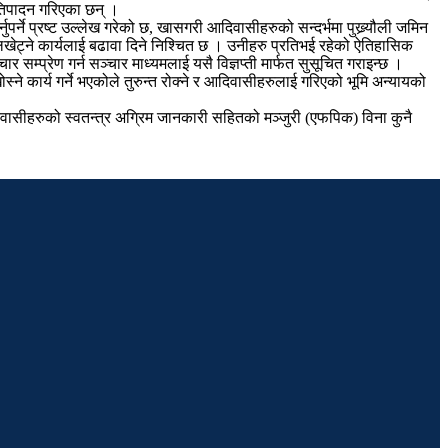
्रतिपादन गरिएका छन् ।
्नुपर्ने प्रष्ट उल्लेख गरेको छ, खासगरी आदिवासीहरुको सन्दर्भमा पुख्र्यौली जमिन
सी लखेट्ने कार्यलाई बढावा दिने निश्चित छ । उनीहरु प्रतिभई रहेको ऐतिहासिक
चार सम्प्रेण गर्न सञ्चार माध्यमलाई यसै विज्ञप्ती मार्फत सुसूचित गराइन्छ ।
ने कार्य गर्ने भएकोले तुरुन्त रोक्ने र आदिवासीहरुलाई गरिएको भूमि अन्यायको
दिवासीहरुको स्वतन्त्र अग्रिम जानकारी सहितको मञ्जुरी (एफपिक) विना कुनै