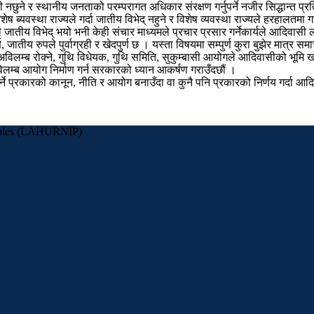
्ती नछुने र स्थानीय जनताको परम्परागत अधिकार संरक्षण गर्नुपर्ने नजीर सिद्धान्त प
ष ब्यवस्था राज्यले गर्दा जातीय विभेद् नहुने र विशेष व्यवस्था राज्यले हरहालतमा गर
ुझी जातीय विभेद् भयो भनी केही संचार माध्यमले प्रचार प्रसार गर्नेकार्यले आदिवा
ातीय रुपले पुर्वाग्रही र खेदपुर्ण छ । यस्ता विषयमा सम्पुर्ण कुरा बुझेर मात्र समा
विलम्ब रोक्ने, गुथि विधेयक, गुथि समिति, सुकुम्बासी आयोगले आदिवासीको भूमि खोस्
िलम्ब आयोग निर्माण गर्न सरकारको ध्यान आकर्षण गराउँदछौं ।
ने प्रकारको कानून, नीति र आयोग बनाउँदा वा कुनै पनि प्रकारको निर्णय गर्दा आ
eoples (LAHURNIP)