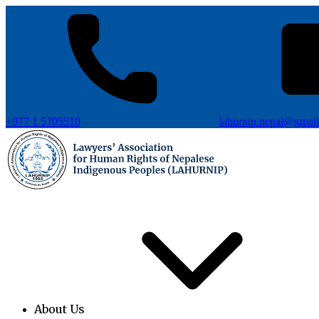
+977 1 5705510
lahurnip.nepal@gmai
About Us