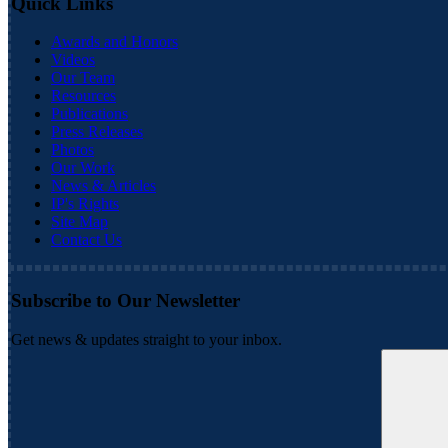
Quick Links
Awards and Honors
Videos
Our Team
Resources
Publications
Press Releases
Photos
Our Work
News & Articles
IP's Rights
Site Map
Contact Us
Subscribe to Our Newsletter
Get news & updates straight to your inbox.