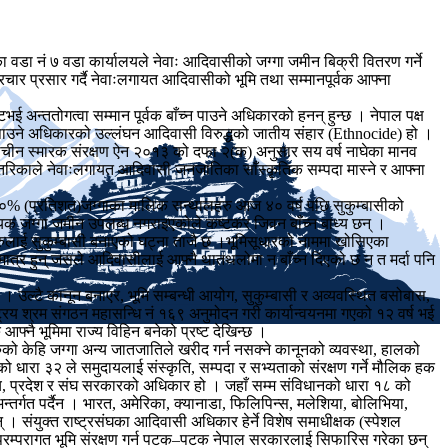
पालिका वडा नं ७ वडा कार्यालयले नेवाः आदिवासीको जग्गा जमीन बिक्री वितरण गर्ने
चार प्रसार गर्दै नेवाःलगायत आदिवासीको भूमि तथा सम्मानपूर्वक आफ्ना
ई अन्ततोगत्वा सम्मान पूर्वक बाँच्न पाउने अधिकारको हनन् हुन्छ । नेपाल पक्ष
्न पाउने अधिकारको उल्लंघन आदिवासी विरुद्धको जातीय संहार (Ethnocide) हो ।
राचीन स्मारक संरक्षण ऐन २०१३ को दफा २(क) अनुसार सय वर्ष नाघेका मानव
िन्न तरिकाले नेवाःलगायत आदिवासी जनजातिका साँस्कृतिक सम्पदा मास्ने र आफ्ना
३०% (प्रतिशत)जग्गाका मालिक सन्थालहरु आज ४० वर्ष पछि सुकुम्बासीको
यक जग्गा जमीन उपलब्ध नगराइएकोले कष्टकर जिवन बाँच्न बाध्य छन् ।
सीहरुलाई सुकुम्बासी बनाएको घट्ना ताजै छ ।भूमिसूधारको नाममा खोसिएका
मात्र हुन् जसले आदिवासीलाई आफ्नै थातथलोमा न बाँच्न दिएको छ न त मर्दा पनि
उल्टै कानून बनाएर, भूमि सम्बन्धी आयोग, सुकुम्बासी र अव्यवस्थित बसोबास,
िय श्रम संगठन महासन्धि नं १६९ अनुमोदन गरी कार्यान्वयनमा गएको १२ वर्ष भई
 आफ्नै भूमिमा राज्य विहिन बनेको प्रष्ट देखिन्छ ।
ो केहि जग्गा अन्य जातजातिले खरीद गर्न नसक्ने कानूनको व्यवस्था, हालको
को धारा ३२ ले समुदायलाई संस्कृति, सम्पदा र सभ्यताको संरक्षण गर्ने मौलिक हक
नीय, प्रदेश र संघ सरकारको अधिकार हो । जहाँ सम्म संविधानको धारा १८ को
्तर्गत पर्दैन । भारत, अमेरिका, क्यानाडा, फिलिपिन्स, मलेशिया, बोलिभिया,
 संयुक्त राष्ट्रसंघका आदिवासी अधिकार हेर्ने विशेष समाधीक्षक (स्पेशल
को परम्परागत भूमि संरक्षण गर्न पटक–पटक नेपाल सरकारलाई सिफारिस गरेका छन्