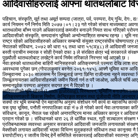
आदिवासीहरुलाई आफ्ना थातथलोबाट विस्थापन
पहिचान, संस्कृति, मूर्त तथा अमूर्त सम्पदा (जात्रा, पर्व, परम्परा, देय् गुथि, द
कार्य नियमन गर्ने निर्णय मिति २०७७।०१।२३ गते गरेको संचार माध्यमबाट अवगत 
थातथलोमा बाँच्न पाउने अधिकारलाई कमजोर बनाउने नियत साथ गरिएको प्रोपगण्ड
आदिवासीको संस्कृति, सम्पदासंग भूमिको अन्योन्याश्रित सम्बन्ध रहन्छ । भूमि नर
राष्ट्र रहेको आदिवासीहरुको अधिकार सम्बन्धी संयुक्त राष्ट्रसंघीय घोषणापत्
नेपालको संविधान, २०७२ को धारा १६ तथा धारा ५१(ञ)(८) ले आदिवासी जनजातिला
बस्ती प्राचीन स्मारक र सोही ऐनको दफा ३ ले संरक्षित क्षेत्र भई सरकारले संरक्
पुख्र्यौली थातथलोबाट लखेट्ने कार्य निर्मम तरिकाले निरन्तर भई आएको छ ।
नेवाःहरुको थातथलोमा बाहिरी मानिसहरुको अतिक्रमणले परम्परा देखि लाश सदग
अवस्थामा पुगेका छन् (गोपालकुमार बस्नेतः२०६१ः१४५), आफ्नै भूमिमा थारु आ
लिम्बुवानमा २०३० सालसम्म गैर लिम्बूलाई जग्गा छिन्ति राजीनामा नहुने व्यवस्
लिम्बूलगायतका आदिवासीहरुको जमीन फिर्ता गर्न त परै जाओस्, आफैले चर्चि आए
सम्मानपूर्वक परम्परा अनुसार सदगत हुन नै दिएको छ ।
आदिवासीको भूमि खोस्ने (Lands grabbing), विस्थापन, भूमिहीन बनाउनेलगायतका
अतिक्रमणकारी बिकास निर्माण, केन्द्रिकृत शासन तथा पूंजीवादी नीति अपनाएर 
सक्यो तर भूमि सम्बन्धी ऐन महासन्धि अनुरुप संशोधन गर्ने कार्य वा महासन्धि कार्
यस पृष्ठ भूमिमा, पनौती नगरपालिका वडा नं ७ ले गरेको कार्य नेवाःलगायतका 
संविधान, कानून, नेपाल पक्ष रहेको अन्तराष्ट्रिय मानव अधिकार कानून र आदिवासी
प्रदान गरेको छ । संविधानको धारा २६ ले धार्मिक स्थल, गुठी सञ्चालन संरक्षण
प्रतिबन्धात्मक व्यवस्था अनुसार सरकारले आदिवासी जनजाति लगायतको संरक्षणको विश
मेक्सीको लगायत आदिवासी भएका विभिन्न मुलुकहरुले संविधान तथा कानूनमा नै किट
¥यापोर्टीयर) र जातीय विभेद् हेर्ने समितिले सरकारलाई अदिवासीको स्वतन्त्र 