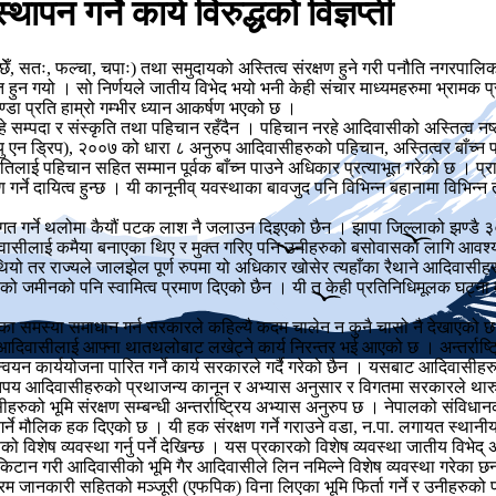
 गर्ने कार्य विरुद्धको विज्ञप्ती
ेगः, द्यःछेँ, सतः, फल्चा, चपाः) तथा समुदायको अस्तित्व संरक्षण हुने गरी पनौति नगर
हुन गयो । सो निर्णयले जातीय विभेद भयो भनी केही संचार माध्यमहरुमा भ्रामक प्र
ा प्रति हाम्रो गम्भीर ध्यान आकर्षण भएको छ ।
हे सम्पदा र संस्कृति तथा पहिचान रहँदैन । पहिचान नरहे आदिवासीको अस्तित्व नष्टभ
र (यु एन ड्रिप), २००७ को धारा ८ अनुरुप आदिवासीहरुको पहिचान, अस्तित्वर बाँच
ई पहिचान सहित सम्मान पूर्वक बाँच्न पाउने अधिकार प्रत्याभूत गरेको छ । प्
षण गर्ने दायित्व हुन्छ । यी कानूनीव् यवस्थाका बावजुद पनि विभिन्न बहानामा विभ
त गर्ने थलोमा कैयौं पटक लाश नै जलाउन दिइएको छैन । झापा जिल्लाको झण्डै 
दिवासीलाई कमैया बनाएका थिए र मुक्त गरिए पनि उनीहरुको बसोवासका लागि आवश्
था थियो तर राज्यले जालझेल पूर्ण रुपमा यो अधिकार खोसेर त्यहाँका रैथाने आदिवा
को जमीनको पनि स्वामित्व प्रमाण दिएको छैन । यी त केही प्रतिनिधिमूलक घट्ना 
 समस्या समाधान गर्न सरकारले कहिल्यै कदम चालेन न कुनै चासो नै देखाएको छ । 
आदिवासीलाई आफ्ना थातथलोबाट लखेट्ने कार्य निरन्तर भई आएको छ । अन्तर्राष्ट्र
यान्वयन कार्ययोजना पारित गर्ने कार्य सरकारले गर्दै गरेको छैन । यसबाट आदिवासीहरु
कतिपय आदिवासीहरुको प्रथाजन्य कानून र अभ्यास अनुसार र विगतमा सरकारले थारुक
हरुको भूमि संरक्षण सम्बन्धी अन्तर्राष्ट्रिय अभ्यास अनुरुप छ । नेपालको संविधान
 गर्ने मौलिक हक दिएको छ । यी हक संरक्षण गर्ने गराउने वडा, न.पा. लगायत स्था
ेष व्यवस्था गर्नु पर्ने देखिन्छ । यस प्रकारको विशेष व्यवस्था जातीय विभेद् अन
ान गरी आदिवासीको भूमि गैर आदिवासीले लिन नमिल्ने विशेष व्यवस्था गरेका छन् ।
अग्रिम जानकारी सहितको मञ्जूरी (एफपिक) विना लिएका भूमि फिर्ता गर्ने र उनीहरु