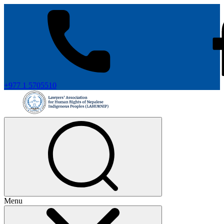
+977 1 5705510
Menu
+