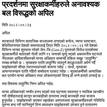
प्रदर्शनमा सुरक्षाकर्मीहरुले अनावश्यक
बल विरूद्धकाे अपिल
मिति २०८२।०५।२३
अपिल
सरकारले विभिन्न सामाजिक सञ्जालमा लगाएको बन्देज¸ व्याप्त भ्रष्टचार¸
बेथितिलगायत देशको समस्यालाई लिएर मिति २०८२।०५।२३ गते देशका
विभिन्न भागमा शुरुवात गरेको जेन–जि (Gen-Z) पुस्ताको विरोध प्रदर्शनमा
सुरक्षाकर्मीले चलाएको गोली लागि १९ जनाको मृत्यु भएको अकल्पनीय घटनाले
नेपालका आदिवासीहरुको मानव अधिकार सम्बन्धी वकिल समूह "लाहुर्निप"
स्तब्ध बनेको छ । मृतकहरु प्रति लाहुर्निप भावपुर्ण श्रद्धाञ्जली अर्पण गर्दै
घाइतेहरुको सीघ्र स्वास्थ्यलाभको कामना गर्दछ । साथै¸ मृतकका
आफन्तजनहरु प्रति गहिरो समवेदना प्रकट गर्दछ । सुरक्षाकर्मीको अत्याधिक
बल प्रयोग मानव अधिकार तथा लोकतन्त्रको विरुद्व हो भन्ने हाम्रो ठम्याई छ ।
यस विषयमा लाहुर्निप निम्न अपिल गर्दछ:
मानव अधिकारको गम्भीर हनन् भएको यस घट्नामा स्वतन्त्र र न्यायिक छानबीन
गरी दोषीहरुलाई कानून कारबाहीको दायरामा ल्याई कारबाही तथा सजाय
हुनुपर्दछ । घाइतेहरुको उपचार भइरहेका अस्पतालमा सुरक्षाकर्मीहरुको गतिविधि
तुरुन्त बन्द गरी शान्तिपुर्ण विना ब्यावधान घाइतेहरुको उपचार हुने वातावरण