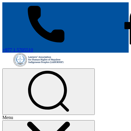
+977 1 5705510
Menu
+