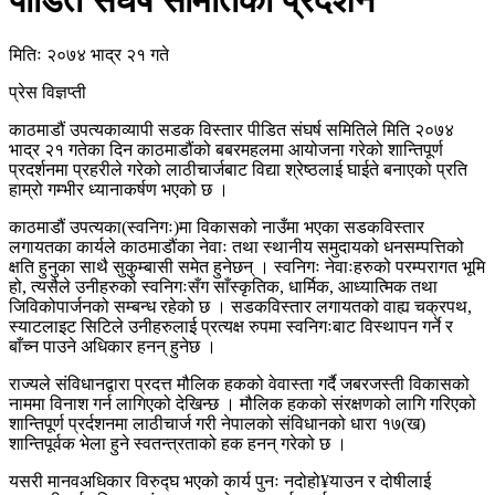
पीडित संघर्ष समितिको प्रदर्शन
मितिः २०७४ भाद्र २१ गते
प्रेस विज्ञप्ती
काठमाडौं उपत्यकाव्यापी सडक विस्तार पीडित संघर्ष समितिले मिति २०७४
भाद्र २१ गतेका दिन काठमाडौंको बबरमहलमा आयोजना गरेको शान्तिपूर्ण
प्रदर्शनमा प्रहरीले गरेको लाठीचार्जबाट विद्या श्रेष्ठलाई घाईते बनाएको प्रति
हाम्रो गम्भीर ध्यानाकर्षण भएको छ ।
काठमाडौं उपत्यका(स्वनिगः)मा विकासको नाउँमा भएका सडकविस्तार
लगायतका कार्यले काठमाडौंका नेवाः तथा स्थानीय समुदायको धनसम्पत्तिको
क्षति हुनुका साथै सुकुम्बासी समेत हुनेछन् । स्वनिगः नेवाःहरुको परम्परागत भूमि
हो, त्यसैले उनीहरुको स्वनिगःसँग साँस्कृतिक, धार्मिक, आध्यात्मिक तथा
जिविकोपार्जनको सम्बन्ध रहेको छ । सडकविस्तार लगायतको वाह्य चक्रपथ,
स्याटलाइट सिटिले उनीहरुलाई प्रत्यक्ष रुपमा स्वनिगःबाट विस्थापन गर्ने र
बाँच्न पाउने अधिकार हनन् हुनेछ ।
राज्यले संविधानद्वारा प्रदत्त मौलिक हकको वेवास्ता गर्दै जबरजस्ती विकासको
नाममा विनाश गर्न लागिएको देखिन्छ । मौलिक हकको संरक्षणको लागि गरिएको
शान्तिपूर्ण प्रर्दशनमा लाठीचार्ज गरी नेपालको संविधानको धारा १७(ख)
शान्तिपूर्वक भेला हुने स्वतन्त्रताको हक हनन् गरेको छ ।
यसरी मानवअधिकार विरुद्घ भएको कार्य पुनः नदोहो¥याउन र दोषीलाई