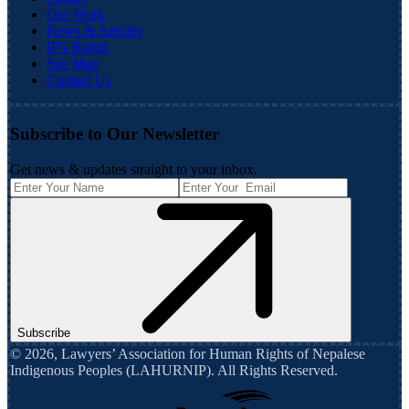
Our Work
News & Articles
IP's Rights
Site Map
Contact Us
Subscribe to Our Newsletter
Get news & updates straight to your inbox.
Subscribe
©
2026
,
Lawyers’ Association for Human Rights of Nepalese
Indigenous Peoples (LAHURNIP)
. All Rights Reserved.