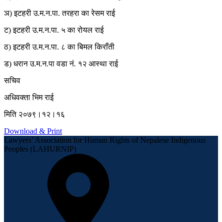
ञ) इटहरी उ.म.न.पा. तरहरा का रेसम राई
ट) इटहरी उ.म.न.पा. ५ का रोयल राई
ठ) इटहरी उ.म.न.पा. ८ का बिमल किराँती
ड) धरान उ.म.न.पा वडा नं. १२ आस्था राई
सचिव
अधिवक्ता भिम राई
मिति २०७९।१२।१६
Download & Print
Lawyers’ Association for Human Rights of Nepalese Indigenous
Peoples (LAHURNIP)