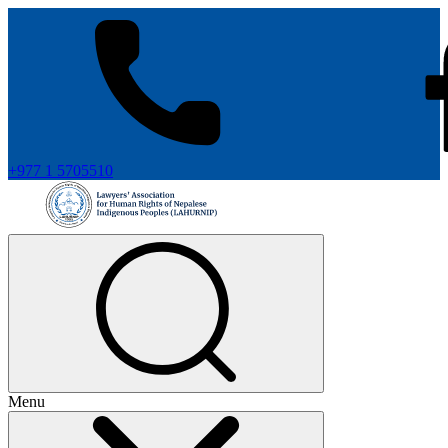
+977 1 5705510
Menu
+