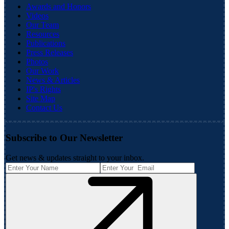
Awards and Honors
Videos
Our Team
Resources
Publications
Press Releases
Photos
Our Work
News & Articles
IP's Rights
Site Map
Contact Us
Subscribe to Our Newsletter
Get news & updates straight to your inbox.