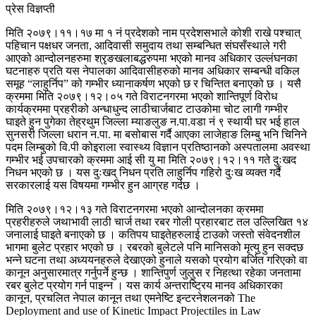
प्रेस विज्ञप्ती
मिति २०७९।११।१७ मा १ नं प्रदेशको नाम प्रदेशसभाले कोशी राखे पश्चात्
पहिचान पक्षधर जनता, आदिवासी समुदाय तथा सम्बन्धित संघसँस्थाले गरी
आएको आन्दोलनहरुमा श्रृङखलाबद्धरुपमा भएको मानव अधिकार उल्लंघनका
घटनाहरु प्रति यस नेपालका आदिवासीहरुको मानव अधिकार सम्बन्धी वकिल
समूह “लाहुर्निप” को गम्भीर ध्यानाकर्षण भएको छ र चिन्तित बनाएको छ । यसै
क्रममा मिति २०७९।१२।०५ गते विराटनगरमा भएको शान्तिपूर्ण विरोध
कार्यक्रममा प्रहरीको अन्धाधुन्द लाठीचार्जबाट टाउकोमा चोट लागी गम्भीर
घाइते हुन पुगेका तेह्रथुम जिल्ला म्याङलुङ न.पा.वडा नं ९ स्थायी घर भई हाल
सुनसरी जिल्ला धरान न.पा. मा बसोबास गर्दै आएका लाजेहाङ लिम्बु भनि चिनिने
पदम लिम्बुको वि.पी कोइराला स्वास्थ्य विज्ञान प्रतिष्ठानको अस्पतालमा अवस्था
गम्भीर भई उपचारको क्रममा आई सी यु मा मिति २०७९।१२।११ गते दुःखद
निधन भएको छ । यस दुःखद् निधन प्रति लाहुर्निप गहिरो दुःख व्यक्त गर्दै
सरकारलाई यस विषयमा गम्भीर हुन आग्रह गर्दछ ।
मिति २०७९।१२।१३ गते विराटनगरमा भएको आन्दोलनका क्रममा
प्रहरीहरुले जथाभावी लाठी चार्ज तथा रबर गोली प्रहारबाट तल उल्लिखित १४
जनालाई घाइते बनाएको छ । कतिपय घाइतेहरुलाई टाउको जस्तो संवेदनशील
भागमा बुलेट प्रहार भएको छ । रबरको बुलेटले पनि मानिसको मृत्यु हुन सक्दछ
भन्ने घटना तथा अध्ययनहरुले देखाएको हुनाले यसको प्रयोग बर्जित गरिएको वा
कानून अनुसारमात्र गर्नुपर्ने हुन्छ । शान्तिपुर्ण जुलुस र निहत्था रहेका जनतामा
रबर बुलेट प्रयोग गर्न पाइन्न । यस कार्य अन्तराष्ट्रिय मानव अधिकारका
कानून, प्रचलित नेपाल कानून तथा एमनेष्टि इन्टरनेशलनको The
Deployment and use of Kinetic Impact Projectiles in Law