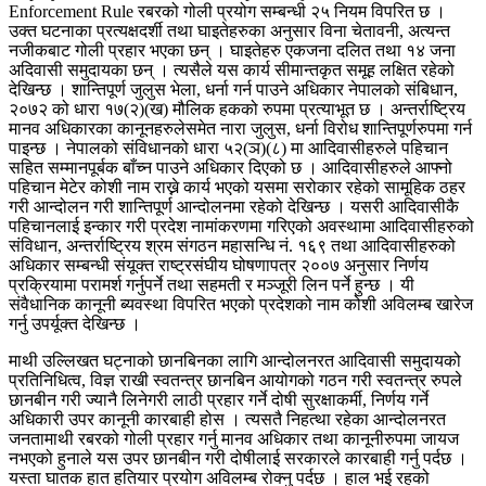
Enforcement Rule रबरको गोली प्रयोग सम्बन्धी २५ नियम विपरित छ ।
उक्त घटनाका प्रत्यक्षदर्शी तथा घाइतेहरुका अनुसार विना चेतावनी, अत्यन्त
नजीकबाट गोली प्रहार भएका छन् । घाइतेहरु एकजना दलित तथा १४ जना
अदिवासी समुदायका छन् । त्यसैले यस कार्य सीमान्तकृत समूह लक्षित रहेको
देखिन्छ । शान्तिपूर्ण जुलुस भेला, धर्ना गर्न पाउने अधिकार नेपालको संबिधान,
२०७२ को धारा १७(२)(ख) मौलिक हकको रुपमा प्रत्याभूत छ । अन्तर्राष्ट्रिय
मानव अधिकारका कानूनहरुलेसमेत नारा जुलुस, धर्ना विरोध शान्तिपूर्णरुपमा गर्न
पाइन्छ । नेपालको संविधानको धारा ५२(ञ)(८) मा आदिवासीहरुले पहिचान
सहित सम्मानपूर्बक बाँच्न पाउने अधिकार दिएको छ । आदिवासीहरुले आफ्नो
पहिचान मेटेर कोशी नाम राख्ने कार्य भएको यसमा सरोकार रहेको सामूहिक ठहर
गरी आन्दोलन गरी शान्तिपूर्ण आन्दोलनमा रहेको देखिन्छ । यसरी आदिवासीकै
पहिचानलाई इन्कार गरी प्रदेश नामांकरणमा गरिएको अवस्थामा आदिवासीहरुको
संविधान, अन्तर्राष्ट्रिय श्रम संगठन महासन्धि नं. १६९ तथा आदिवासीहरुको
अधिकार सम्बन्धी संयूक्त राष्ट्रसंघीय घोषणापत्र २००७ अनुसार निर्णय
प्रक्रियामा परामर्श गर्नुपर्ने तथा सहमती र मञ्जूरी लिन पर्ने हुन्छ । यी
संवैधानिक कानूनी ब्यवस्था विपरित भएको प्रदेशको नाम कोशी अविलम्ब खारेज
गर्नु उपर्यूक्त देखिन्छ ।
माथी उल्लिखत घट्नाको छानबिनका लागि आन्दोलनरत आदिवासी समुदायको
प्रतिनिधित्व, विज्ञ राखी स्वतन्त्र छानबिन आयोगको गठन गरी स्वतन्त्र रुपले
छानबीन गरी ज्यानै लिनेगरी लाठी प्रहार गर्ने दोषी सुरक्षाकर्मी, निर्णय गर्ने
अधिकारी उपर कानूनी कारबाही होस । त्यसतै निहत्था रहेका आन्दोलनरत
जनतामाथी रबरको गोली प्रहार गर्नु मानव अधिकार तथा कानूनीरुपमा जायज
नभएको हुनाले यस उपर छानबीन गरी दोषीलाई सरकारले कारबाही गर्नु पर्दछ ।
यस्ता घातक हात हतियार प्रयोग अविलम्ब रोक्नु पर्दछ । हाल भई रहको