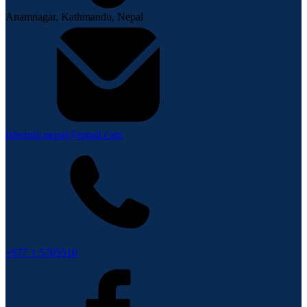
Anamnagar, Kathmandu, Nepal
lahurnip.nepal@gmail.com
+977 1 5705510