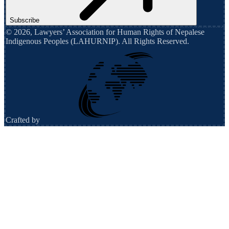
Subscribe
©
2026
,
Lawyers’ Association for Human Rights of Nepalese
Indigenous Peoples (LAHURNIP)
. All Rights Reserved.
Crafted by