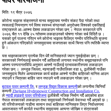
पावर परियोजना
मितिः १९ चैत्र २०७६
कोरोना भाइरस संक्रमणले मानव समुदायमा गम्भीर संकट पैदा गरेको तथा
त्यसलाई नियन्त्रण गर्न विश्व स्वस्थ्य संगठनको अनुरोधमा विश्वको एकतिहाई
राष्ट्रहरुले आ–आफ्ना देशमा लकडाउन गरेका छन् । नेपाल सरकारले पनि
२०७६ चैत ११ देखि २५ गतेसम्म लकडाउनको घोषणा गरेका सर्ब विदितै छ ।
यसको पूर्ण पालना गरिएन भने कोरोना भाइरस फैलिएर गम्भीर परिस्थिति सृजना
हुने आंकलन गरिएकोले जनसमुदायमा सजगताका साथै चिन्ता पनि त्यतिकै व्याप्त
छ ।
यस भाइस्काकारण प्रत्येक दिन धेरै मानिसहरुले ज्यान गुमाईरहेका छन् ।
सरकारको निर्णयलाई समर्थन गर्दै आदिवासी लगायत स्थानीय समूदायहरुले पनि
आफ्ना परम्परागतविधि अनुसार आफ्नो गाउँलाई प्रभावकारीरुपमा लकडाउन
गरेका छन् । लम्जुङ जिल्ला, मस्र्याङदी गाउँपालिका वडा ६, ठूलीबेसी गाउँका
जनसमुदाय मिलेर अत्यावश्यक कार्य बाहेक आफ्नो गाउँमा बाहिरको मानिस आउन
नपाउने र भित्रका बाहिर जान नपाउने भनी लकडाउन गरेका छन् ।
बुटवल पावर कम्पनी लि.
र
लम्जुङ विद्युत विकास कम्पनी
को लगानीमा चिनियाँ
कम्पनी
Zhejiang Hydropower Construction and Installation Co.
ले
न्यादी हाइड्रो पावर परियोजना
ठूलीबेसी नजिक निर्माण गर्दै आएकोमा हाल
नेपाल सरकारको लकडाउन तथा समुदायको निर्णयको वेवास्था गर्दै आएको छ ।
सो परियोजनाको गाडीमा सामान तथा बाहिरका मानिसहरु लिएर निर्वाधरुपमा
आवतजावत गर्ने कार्यले स्थानीय समुदायमा अत्यन्त जोखिम र संत्रासको