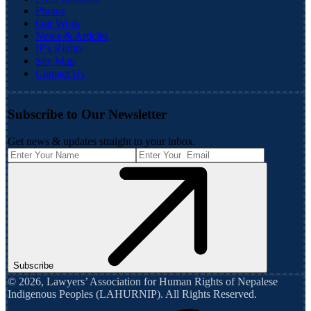
Photos
Our Work
News & Articles
IP's Rights
Site Map
Contact Us
Subscribe to Our Newsletter
Get news & updates straight to your inbox.
Subscribe
©
2026
,
Lawyers’ Association for Human Rights of Nepalese
Indigenous Peoples (LAHURNIP)
. All Rights Reserved.