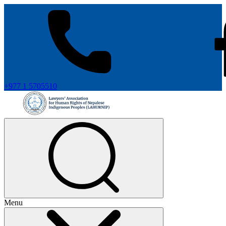
+977 1 5705510
Menu
+