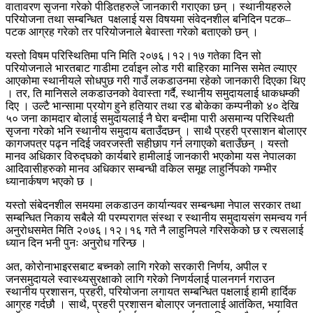
वातावरण सृजना गरेको पीडितहरुले जानकारी गराएका छन् । स्थानीयहरुले
परियोजना तथा सम्बन्धित पक्षलाई यस विषयमा संवेदनशील बनिदिन पटक–
पटक आग्रह गरेको तर परियोजनाले बेवास्ता गरेको बताएको छन् ।
यस्तो विषम परिस्थितिमा पनि मिति २०७६।१२।१७ गतेका दिन सो
परियोजनाले भारतबाट गाडीमा टर्वाइन लोड गरी बाहिरका मानिस समेत ल्याएर
आएकोमा स्थानीयले सोधपुछ गरी गाउँ लकडाउनमा रहेको जानकारी दिएका थिए
। तर, ति मानिसले लकडाउनको वेवास्ता गर्दै, स्थानीय समुदायलाई धाकधम्की
दिए । उल्टै भान्सामा प्रयोग हुने हतियार तथा रड बोकेका कम्पनीको ४० देखि
५० जना कामदार बोलाई समुदायलाई नै घेरा बन्दीमा पारी असमान्य परिस्थिती
सृजना गरेको भनि स्थानीय समुदाय बताउँदछन् । साथै प्रहरी प्रसाशन बोलाएर
कागजपत्र पढ्न नदिई जवरजस्ती सहीछाप गर्न लगाएको बताउँछन् । यस्तो
मानव अधिकार विरुद्घको कार्यबारे हामीलाई जानकारी भएकोमा यस नेपालका
आदिवासीहरुको मानव अधिकार सम्बन्धी वकिल समूह लाहुर्निपको गम्भीर
ध्यानार्कषण भएको छ ।
यस्तो संबेदनशील समयमा लकडाउन कार्यान्यवर सम्बन्धमा नेपाल सरकार तथा
सम्बन्धित निकाय सबैले यी परम्परागत संस्था र स्थानीय समुदायसंग समन्वय गर्न
अनुरोधसमेत मिति २०७६।१२।१६ गते नै लाहुनिपले गरिसकेको छ र त्यसलाई
ध्यान दिन भनी पुनः अनुरोध गरिन्छ ।
अत, कोरोनाभाइरसबाट बच्नको लागि गरेको सरकारी निर्णय, अपील र
जनसमुदायले स्वास्थ्यसुरक्षाको लागि गरेको निणर्यलाई पालनगर्न गराउन
स्थानीय प्रशासन, प्रहरी, परियोजना लगायत सम्बन्धित पक्षलाई हामी हार्दिक
आग्रह गर्दछौ । साथै, प्रहरी प्रशासन बोलाएर जनतालाई आतंकित, भयावित