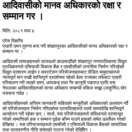
आदिवासीको मानव अधिकारको रक्षा र
सम्मान गर ।
मितिः २०८१ माघ ४
प्रेस विज्ञप्ति
प्रहरी दमन तुरुन्त बन्द गरी शंखरापुरका आदिवासीको मानव अधिकारको रक्षा र
सम्मान गर ।
आदिवासी तामाङहरुको थातथलो काठमाडौंको शंखरापुर नगरपालिकामा विद्युत
प्राधिकरणले एसियाली विकास बैंक र एमसीसीको लगानीमा निर्माण गरिरहेको
विद्युत प्रशारण लाईन र सवस्टेसन परियोजनाहरुबाट पीडित समुदायहरुले
न्यायपूर्ण माग राखी शान्तिपुर्ण प्रदर्शनमा रहेको बेला राज्यका तर्फबाट प्रहरी
परिचालन गरी भएको दमन, धरपकड तथा गैर कानूनी पक्राउ प्रति यस
नेपालका आदिवासीहरुको मानव अधिकार सम्बन्धी वकिल समूह (लाहुर्निप) घोर
भत्र्सना गर्दछ ।
आदिवासीहरुको अग्रिम जानकारी सहितको मन्जुरीको अधिकारको उल्लंघन गर्दै
सो परियोजनाहरु निर्माण गरिएकोमा प्रभावितहरुले लामो समयदेखि शान्तिपूर्ण
आन्दोलन गरी रहेका छन् । साथै, यस परियोनजाहरुले संविधानले प्रत्याभूत
गरेको सम्पत्तिको हक र सम्मान पूर्वक बाँच्न पाउने हकको समेत उल्लँघन गरेको
देखिन्छ । यस परियाजनाहरुले एमसीसी र एसियाली विकास बैंकको सामाजिक
तथा वातावरणीय नीति समेतको पालना गरेको देखिँदैन ।