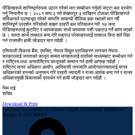
पीडितहरुले शान्तिपूर्णरुपमा उठान गरेको माग सम्बोधन गर्नुको सट्टा बल प्रयोग
गर्नु निन्दनीय छ । २०८१ माघ ३ गते शंखरापुर ३ पाख्रिन टोलका पीडितहरुले
संविधानले प्रत्याभूत गरेको सम्पत्ति सम्बन्धी मौलिक हक रक्षाको माग गर्दै
शान्तिपूर्ण प्रदर्शन गरिरहेको बखत प्रहरी बल परिचालन गरी १७ जना
पीडितहरुलाई कुटपिट र धरपकडका साथै घरघरमा पसी पक्राउ गर्ने काम भएको
छ । यस्ता कार्य तत्काल बन्द गरि पक्राउ परेकाहरुलार्ई तत्काल विना शर्त रिहा
गर्न राज्यसँग हामी जोडदार माग गर्दछौ ।
एसियाली विकास बैंक, एमसिए, नेपाल विद्युत प्राधिकरण लगायत नेपाल
सरकारलाई जनताको कानून सम्मत मागहरुलाई वार्ताको माध्यमबाट सम्बोधन गर्न
र राष्ट्रिय तथा अन्तर्राष्ट्रिय कानूनको सम्मान गर्न हामी आग्रह गर्दछौ ।
राष्ट्रिय मानव अधिकार आयोग, आदिवासी जनजाति आयोगलागयतलाई मानव
अधिकारको हनन्को अनुगमन गरि प्रहरी ज्यादती र राज्य आतंक बन्द गर्न र मानव
अधिकारमुखी विकासको प्रवर्धन गर्न हामी जोड्दार माग गर्दछौ ।
भिम राई
सचिव
Download & Print
Lawyers’ Association for Human Rights of Nepalese Indigenous
Peoples (LAHURNIP)