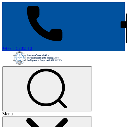
+977 1 5705510
Menu
+