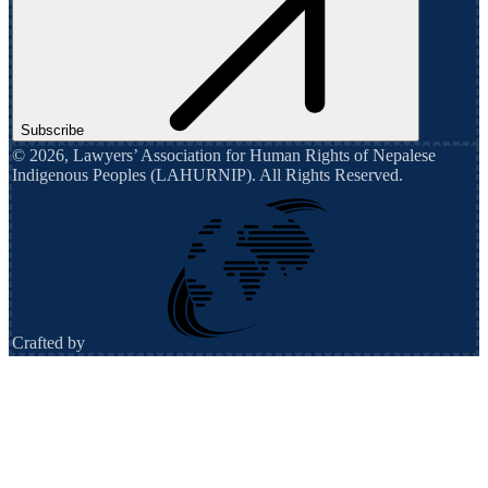
Subscribe
©
2026
,
Lawyers’ Association for Human Rights of Nepalese
Indigenous Peoples (LAHURNIP)
. All Rights Reserved.
Crafted by