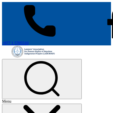
+977 1 5705510
Menu
+