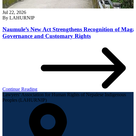
Jul 22, 2026
By
LAHURNIP
Naumule’s New Act Strengthens Recognition of Maga
Governance and Customary Rights
Continue Reading
Lawyers’ Association for Human Rights of Nepalese Indigenous
Peoples (LAHURNIP)