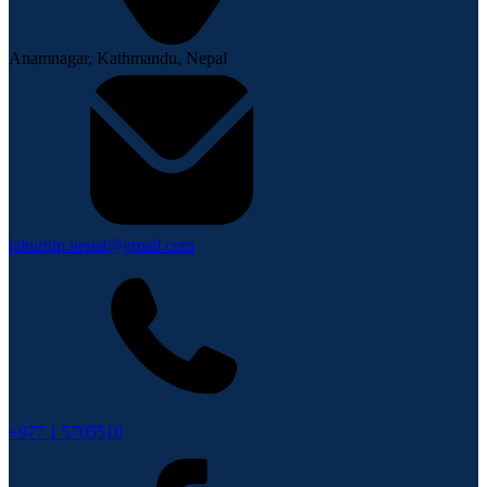
Anamnagar, Kathmandu, Nepal
lahurnip.nepal@gmail.com
+977 1 5705510