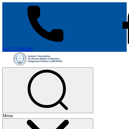
+977 1 5705510
Menu
+