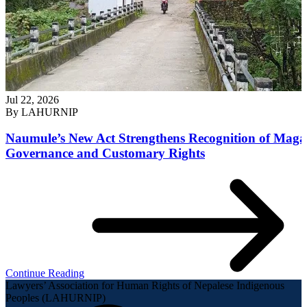
Jul 22, 2026
By
LAHURNIP
Naumule’s New Act Strengthens Recognition of Maga
Governance and Customary Rights
Continue Reading
Lawyers’ Association for Human Rights of Nepalese Indigenous
Peoples (LAHURNIP)