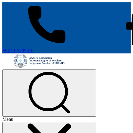
+977 1 5705510
Menu
+