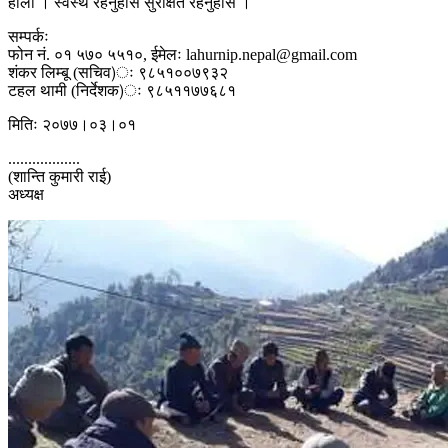
होला । स्वस्थ रहनुहोस सुरक्षित रहनुहोस ।
सम्पर्कः
फोन नं. ०१ ५७० ५५१०, ईमेलः
lahurnip.nepal@gmail.com
शंकर लिम्बू (सचिव)ः ९८५१००७९३२
टहल थामी (निर्देशक)ः ९८५११७७६८१
मितिः २०७७।०३।०१
..................
(शान्ति कुमारी राई)
अध्यक्ष