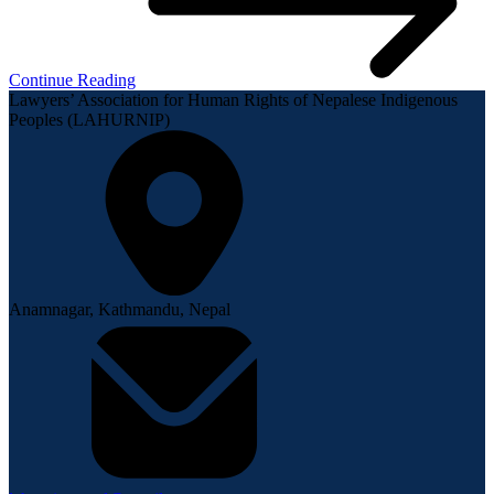
Continue Reading
Lawyers’ Association for Human Rights of Nepalese Indigenous
Peoples (LAHURNIP)
Anamnagar, Kathmandu, Nepal