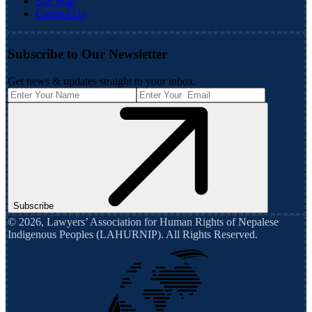
Site Map
Contact Us
Subscribe to Our Newsletter
Get news & updates straight to your inbox.
Subscribe
©
2026
,
Lawyers’ Association for Human Rights of Nepalese
Indigenous Peoples (LAHURNIP)
. All Rights Reserved.