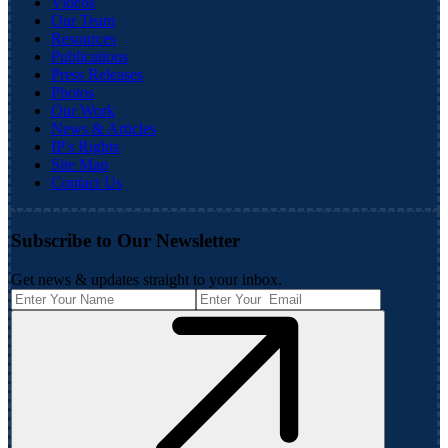
Videos
Our Team
Resources
Publications
Press Releases
Photos
Our Work
News & Articles
IP's Rights
Site Map
Contact Us
Subscribe to Our Newsletter
Get news & updates straight to your inbox.