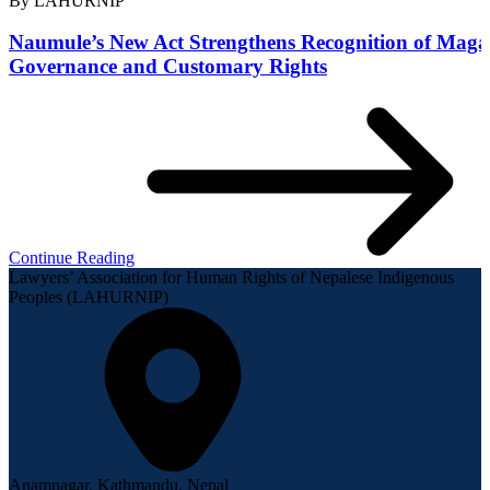
By
LAHURNIP
Naumule’s New Act Strengthens Recognition of Maga
Governance and Customary Rights
Continue Reading
Lawyers’ Association for Human Rights of Nepalese Indigenous
Peoples (LAHURNIP)
Anamnagar, Kathmandu, Nepal