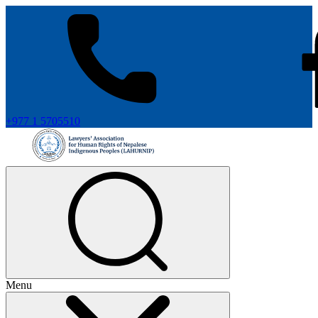
+977 1 5705510
Menu
+