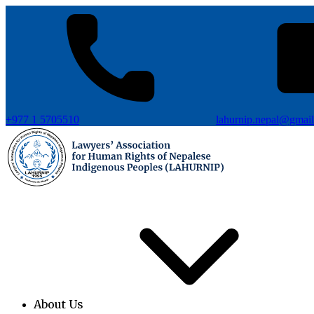
+977 1 5705510
lahurnip.nepal@gmai
About Us