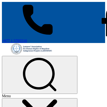
+977 1 5705510
Menu
+