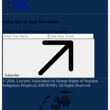
Site Map
Contact Us
Subscribe to Our Newsletter
Get news & updates straight to your inbox.
Subscribe
©
2026
,
Lawyers’ Association for Human Rights of Nepalese
Indigenous Peoples (LAHURNIP)
. All Rights Reserved.