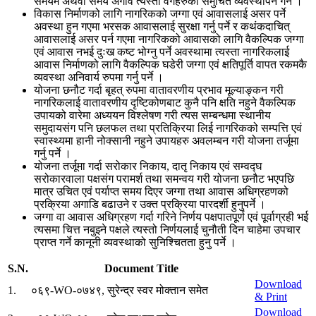
समयमै अथवा समय अगावै त्यस्ता वर्गहरुको समुचित व्यवस्थापन गर्ने ।
विकास निर्माणको लागि नागरिकको जग्गा एवं आवासलाई असर पर्ने
अवस्था हुन गएमा भरसक आवासलाई सुरक्षा गर्नु पर्ने र कथंकदाचित्
आवासलाई असर पर्न गएमा नागरिकको आवासको लागि वैकल्पिक जग्गा
एवं आवास नभई दुःख कष्ट भोग्नु पर्ने अवस्थामा त्यस्ता नागरिकलाई
आवास निर्माणको लागि वैकल्पिक घडेरी जग्गा एवं क्षतिपूर्ति वापत रकमकै
व्यवस्था अनिवार्य रुपमा गर्नु पर्ने ।
योजना छनौट गर्दा बृहत् रुपमा वातावरणीय प्रभाव मूल्याङ्कन गरी
नागरिकलाई वातावरणीय दृष्टिकोणबाट कुनै पनि क्षति नहुने वैकल्पिक
उपायको वारेमा अध्ययन विश्लेषण गरी त्यस सम्बन्धमा स्थानीय
समुदायसंग पनि छलफल तथा प्रतिक्रिया लिई नागरिकको सम्पत्ति एवं
स्वास्थ्यमा हानी नोक्सानी नहुने उपायहरु अवलम्बन गरी योजना तर्जूमा
गर्नु पर्ने ।
योजना तर्जूमा गर्दा सरोकार निकाय, दातृ निकाय एवं सम्वद्घ
सरोकारवाला पक्षसंग परामर्श तथा समन्वय गरी योजना छनौट भएपछि
मात्र उचित एवं पर्याप्त समय दिएर जग्गा तथा आवास अधिग्रहणको
प्रक्रिया अगाडि बढाउने र उक्त प्रक्रिया पारदर्शी हुनुपर्ने ।
जग्गा वा आवास अधिग्रहण गर्दा गरिने निर्णय पक्षपातपूर्ण एवं पूर्वाग्रही भई
त्यसमा चित्त नबुझ्ने पक्षले त्यस्तो निर्णयलाई चुनौती दिन चाहेमा उपचार
प्राप्त गर्ने कानूनी व्यवस्थाको सुनिश्चितता हुनु पर्ने ।
S.N.
Document Title
Download
1
.
०६९-WO-०७४९, सुरेन्द्र स्वर मोक्तान समेत
& Print
Download