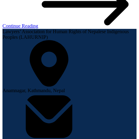
Continue Reading
Lawyers’ Association for Human Rights of Nepalese Indigenous
Peoples (LAHURNIP)
Anamnagar, Kathmandu, Nepal