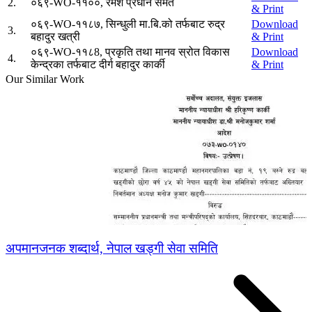
2
.
०६९-WO-११००, रमेश प्रधान समेत
& Print
०६९-WO-११८७, सिन्धुली मा.बि.को तर्फबाट रुद्र
Download
3
.
बहादुर खत्री
& Print
०६९-WO-११८8, प्रकृति तथा मानव स्रोत विकास
Download
4
.
केन्द्रका तर्फबाट दीर्ग बहादुर कार्की
& Print
Our Similar Work
अपमानजनक शब्दार्थ, नेपाल खड्गी सेवा समिति