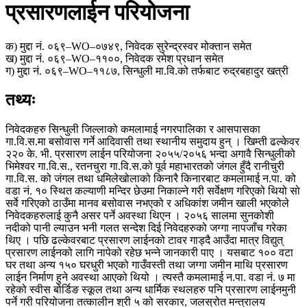
प्रसारणलाईन परियोजना
क) मुद्दा नं. ०६९–WO–०७४९, निवेदक सुरेन्द्रस्वर मोक्तान समेत
ख) मुद्दा नं. ०६९–WO–११००, निवेदक रमेश प्रधान समेत
ग) मुद्दा नं. ०६९–WO–११८७, सिन्धुली मा.वि.को तर्फबाट रुद्रबहादुर खत्री
तथ्यः
निवेदकहरु सिन्धुली जिल्लाको कमलामाई नगरपालिका र आसपासका
गा.वि.स.मा बसोवास गर्ने आदिवासी तथा स्थानीय समुदाय हुन् । खिम्ती ढल्केवर
२२० के. भी. प्रसारण लाईन परियोजना २०५५/२०५६ भन्दा अगावै सिन्धुलीको
भिमेश्वर गा.वि.स., रतनचुरा गा.वि.स.को पूर्व महाभारतको जंगल हुँदै रानीचुरी
गा.वि.स. को जंगल तथा धमिलेखोलाको किनारै किनारबाट कमलामाई न.पा. को
वडा नं. १० स्थित कल्याणी मन्दिर छेउमा निकाल्ने गरी सर्वेक्षण गरिएको थियो सो
सर्वे गरिएको ठाउँमा मानव बसोवास नभएको र अधिकांश जमीन खाली भएकोले
निवेदकहरुलाई कुनै असर पर्ने अवस्था थिएन । २०५६ सालमा सुनकोशी
नदीको पानी ल्याउन भनी गलत सन्देश दिई निवेदहरुको जग्गा नापजाँच गरेका
थिए । पछि ढल्केवरबाट प्रसारण लाईनको टावर गाड्दै आउँदा मात्र विद्युत्
प्रसारण लाईनको लागि नापेको रहेछ भन्ने जानकारी पाए । यसबाट १०० वटा
घर तथा अन्य १५० घरधुरी भएको गाउँवस्ती तथा जग्गा जमीन माथि प्रसारण
लाईन निर्माण हुने अवस्था आएको थियो । त्यस्तै कमलामाई न.पा. वडा नं. ७ मा
रहेको स्वीस बोर्डिङ स्कूल तथा अन्य धार्मिक स्थलहरु पनि प्रसारण लाईनमुनी
पर्ने गरी परियोजना तत्कालीन श्री ५ को सरकार, जलस्रोत मन्त्रालय