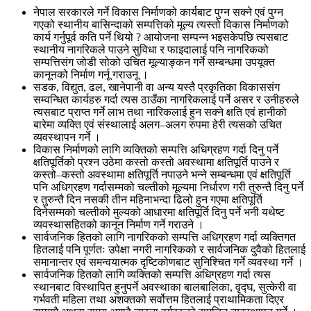
नेपाल सरकारले गर्ने विकास निर्माणको कार्यबाट पुग्न सक्ने एवं पुग्न
गएको स्थानीय बासिन्दाको सम्पत्तिको मूल्य त्यस्तो विकास निर्माणको
कार्य गर्नुपूर्व कति पर्ने थियो ? आयोजना सम्पन्न भइसकेपछि त्यसबाट
स्थानीय नागरिकले पाउने सुविधा र फाइदालाई पनि नागरिकको
सम्पत्तिसंग जोडी सोको उचित मूल्याङ्कन गर्ने सम्बन्धमा उपयूक्त
कानूनको निर्माण गर्नू गराउनू ।
सडक, विद्युत, ढल, खानेपानी वा अन्य यस्तै प्रकृतिका विकाससंग
सम्वन्धित कार्यहरु गर्दा त्यस ठाउँका नागरिकलाई पर्ने असर र उनीहरुले
त्यसबाट प्राप्त गर्ने लाभ तथा नारिकलाई हुन सक्ने क्षति एवं हानीको
बारेमा व्यक्ति एवं संस्थालाई अलग–अलग रुपमा हेरी त्यसको उचित
व्यवस्थापन गर्ने ।
विकास निर्माणको लागि व्यक्तिको सम्पत्ति अधिग्रहण गर्दा दिनु पर्ने
क्षतिपूर्तिको प्रश्न उठेमा कस्तो कस्तो अवस्थामा क्षतिपूर्ति पाउने र
कस्तो–कस्तो अवस्थामा क्षतिपूर्ति नपाउने भन्ने सम्बन्धमा एवं क्षतिपूर्ति
पनि अधिग्रहण गर्दासम्मको चल्तीको मूल्यमा निर्धारण गरी तुरुन्तै दिनु पर्ने
र तुरुन्तै दिन नसकी तीन महिनाभन्दा ढिलो हुन गएमा क्षतिपूर्ति
दिनेसम्मको चल्तीको मुल्यको आधारमा क्षतिपूर्ति दिनु पर्ने भनी यथेष्ट
व्यवस्थासहितको कानून निर्माण गर्ने गराउने ।
सार्वजनिक हितको लागि नागरिकको सम्पत्ति अधिग्रहण गर्दा व्यक्तिगत
हितलाई पनि पूर्णतः उपेक्षा नगरी नागरिकको र सार्वजनिक दुवैको हितलाई
समानान्तर एवं समन्वयात्मक दृष्टिकोणबाट सुनिश्चित गर्ने व्यवस्था गर्ने ।
सार्वजनिक हितको लागि व्यक्तिको सम्पत्ति अधिग्रहण गर्दा त्यस
स्थानबाट विस्थापित हुनुपर्ने अवस्थाका बालबालिका, वृद्घ, सुत्केरी वा
गर्भवती महिला तथा अशक्तको सर्वोत्तम हितलाई प्राथामिकता दिएर